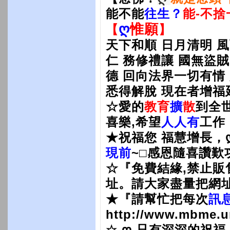
能不能
往生？
能-不捨
ღ
惟願
【
】
天下和順 日月清明 風
仁 務修禮讓 國無盜
德 回向法界一切有情
悉得解脫 現在者增福
☆愛的
教育
擴
散
到全
喜樂,希望
人人有
工作
★祝福您 福慧增長，
現前
~□感恩隨喜讚歎
☆『免費結緣,禁止販
址。請大家盡量把網址
★『請幫忙把每次
訊
http://www.mbme.u