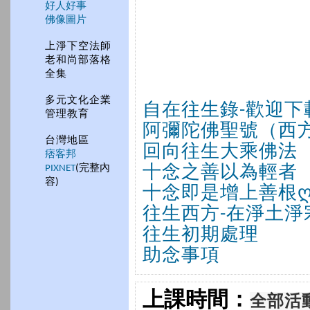
好人好事
佛像圖片
上淨下空法師
老和尚部落格
全集
多元文化企業
自在往生錄-歡迎下
管理教育
阿彌陀佛聖號（西
台灣地區
回向往生大乘佛法
痞客邦
PIXNET
(完整內
十念之善以為輕者
容)
十念即是增上善根
往生西方-在淨土淨
往生初期處理
助念事項
上課時間：
全部活