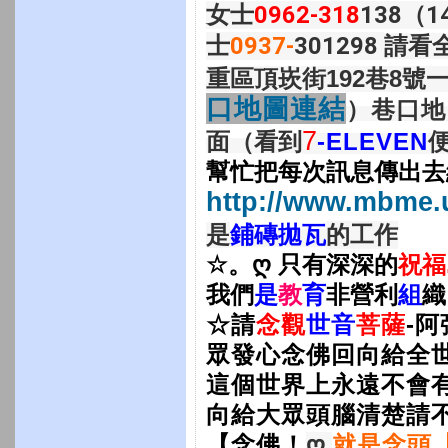
女士
0962-318
138（1
士
0937-
301298
請看
重區頂崁街192巷8
口地圖連結
）巷口地
7
面（看到
-ELEVEN
幫忙把每次訊息傳出去
http://www.mbme.u
的工作
是
鋪磚拋瓦
☆。ღ 只有深深的
祝福
我們
是
教
育
非營利
組
織
☆請
念觀
世音
菩薩
-
眾發心念佛回向給全
這個世界上永遠不會
向給大眾頭腦清楚請
【念佛！
ღ
就是念
頭