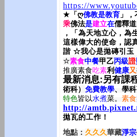
https://www.youtu
★
「
ღ
佛教是教育
」，
乘
佛法
是
建立
在
儒釋道
，「為天地立心，為
這樣偉大的使命，認
諧 ☆我心是拋磚引玉
☆
素食
中餐
甲乙
丙級
證
推廣素食
吃素
利
健康
又
最新消息:另有課
術科）
免費教學
、學科
特色
皆以
水煮
菜
。
素食
http://amtb.pixnet
拋瓦的工作！
地點：
久久久
華藏
淨宗