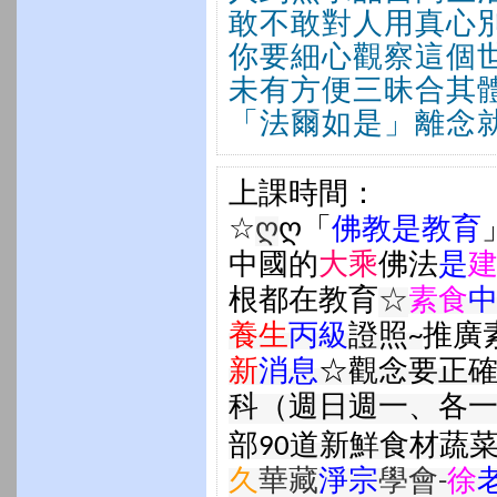
敢不敢對人用真心
你要細心觀察這個
未有方便三昧合其
「法爾如是」離念
上課時間：
☆
ღ
ღ「
佛教是教育
中國的
大乘
佛法
是
根都在教育
☆
素食
養生
丙級
證照
~
推廣
新
消息
☆
觀念要正確
科（週日週一、各
部90道新鮮食材蔬
久
華藏
淨宗
學會-
徐