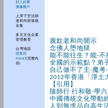
好人好事
佛像圖片
上淨下空法師
老和尚部落格
全集
多元文化企業
管理教育
廣欽老和尚開示
念佛人堕地狱
台灣地區
痞客邦
能不能往生？能-不
PIXNET
(完整內
全國的示範點？弟
容)
自己做不了主-魔考
2012年香港「淨
【引用】
隨師行 行和敬-學
中國傳統文化帶動
人到無求品自高生