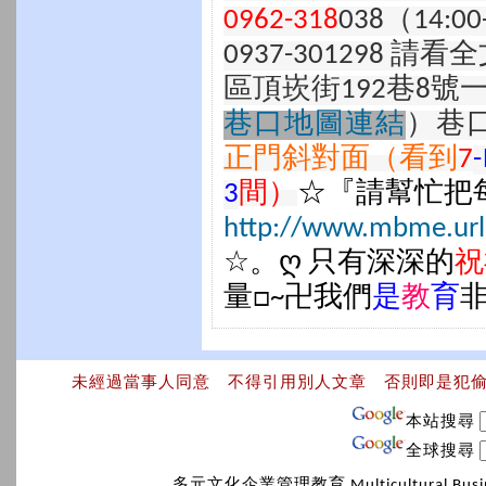
0962-318
038（14:0
0937-301298 請看
區頂崁街192巷8
巷口地圖連結
）巷
正門斜對面（看到
7
3
間）
☆『請幫忙把
http://www.mbme.url
☆。ღ 只有深深的
祝
量□~卍我們
是
教
育
未經過當事人同意 不得引用別人文章 否則即是犯
本站搜尋
全球搜尋
多元文化企業管理教育 Multicultural Bus