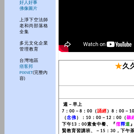
好人好事
佛像圖片
上淨下空法師
老和尚部落格
全集
多元文化企業
管理教育
台灣地區
★
久
痞客邦
PIXNET
(完整內
容)
週－早上
7：00－8：00（
誦經
）8：00－1
（
念佛
）：10：00－12：00（
聽
下午13：00素食中餐、『
儒
釋
道
賢教育習講班、－15：30，下午茶