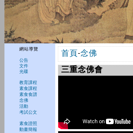
網站導覽
首頁
-
念佛
公告
文件
三重念佛會
光碟
教育課程
素食課程
素食食譜
念佛
活動
考試公文
素食證照
動畫簡報