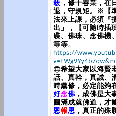
殺
，修十善業，在
退，守規矩。※【
法來上課，必須『
出」，【可隨時插
碟、佛珠、念佛機
等等。
https://www.youtu
v=EWg9Yy4b7dw&no
㊣希望大家以海賢
話、真幹，真誠、
時薰修，必定能夠
好
念
佛
，成佛是大
圓滿成就佛道，才
恩
報
恩
，真正的殊