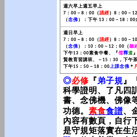
週六早上週五早上
7：00－8：00（
誦經
）8：00－1
（
念佛
）：下午 13：00－18：0
週日早上
7：00－8：00（
誦經
）8：00－1
（
念佛
）：10：00－12：00（
聽
下午13：00素食中餐、『
儒
釋
道
賢教育習講班、－15：30，下午茶
下午15：50－18：00
上課念佛
＊
◎
必修
『
弟子規
』
科學證明、了凡四訓
書、念佛機、佛像
素食
食譜
功德。
、
內容有數頁，自行
是守規矩落實在生