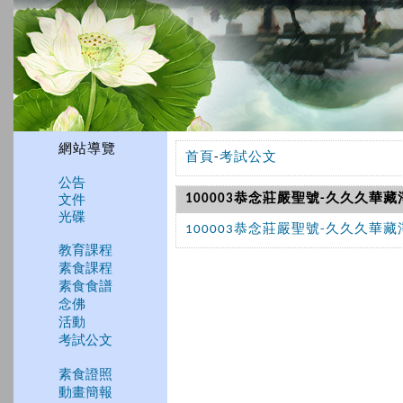
網站導覽
首頁
-
考試公文
公告
文件
100003恭念莊嚴聖號-久久久華
光碟
100003恭念莊嚴聖號-久久久華
教育課程
素食課程
素食食譜
念佛
活動
考試公文
素食證照
動畫簡報