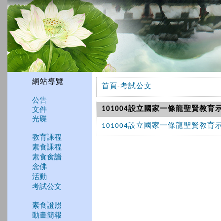
網站導覽
首頁
-
考試公文
公告
文件
101004設立國家一條龍聖賢教育
光碟
101004設立國家一條龍聖賢教育
教育課程
素食課程
素食食譜
念佛
活動
考試公文
素食證照
動畫簡報