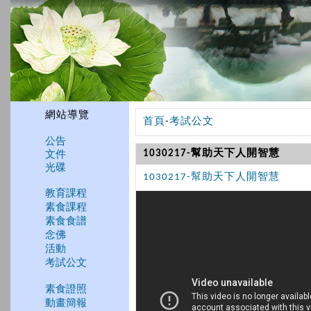
網站導覽
首頁
-
考試公文
公告
文件
1030217-幫助天下人開智慧
光碟
1030217-幫助天下人開智慧
教育課程
素食課程
素食食譜
念佛
活動
考試公文
素食證照
動畫簡報