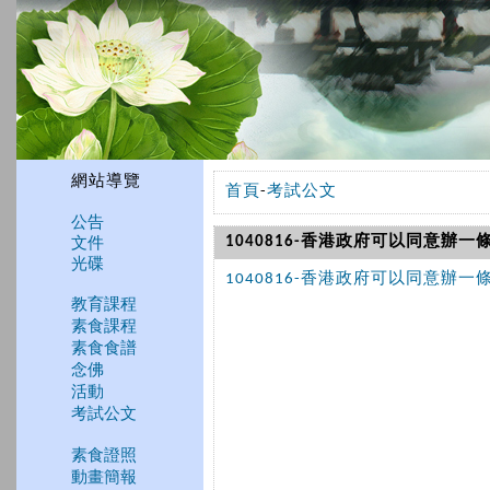
網站導覽
首頁
-
考試公文
公告
文件
1040816-香港政府可以同意辦一
光碟
1040816-香港政府可以同意辦一
教育課程
素食課程
素食食譜
念佛
活動
考試公文
素食證照
動畫簡報