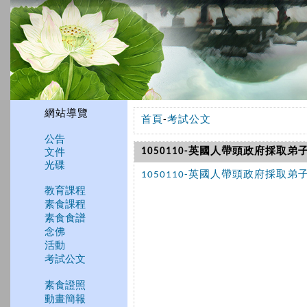
網站導覽
首頁
-
考試公文
公告
文件
1050110-英國人帶頭政府採取弟
光碟
1050110-英國人帶頭政府採取弟
教育課程
素食課程
素食食譜
念佛
活動
考試公文
素食證照
動畫簡報