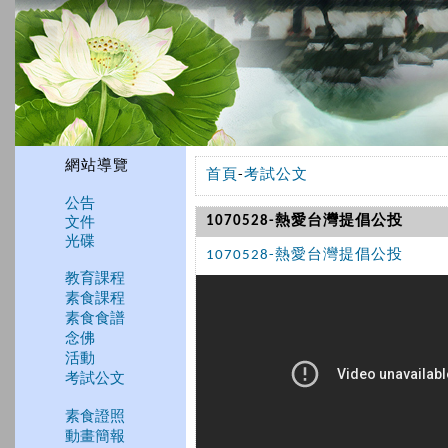
網站導覽
首頁
-
考試公文
公告
文件
1070528-熱愛台灣提倡公投
光碟
1070528-熱愛台灣提倡公投
教育課程
素食課程
素食食譜
念佛
活動
考試公文
素食證照
動畫簡報