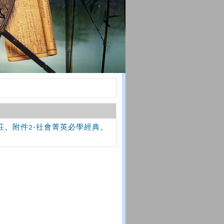
莊
、
附件2-社會菁英必學經典
、