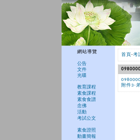
網站導覽
首頁
-
考
公告
文件
09800
光碟
09800
附件3-
教育課程
素食課程
素食食譜
念佛
活動
考試公文
素食證照
動畫簡報