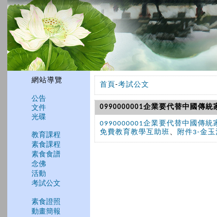
網站導覽
首頁
-
考試公文
公告
文件
0990000001企業要代替中國傳統
光碟
0990000001企業要代替中國傳統
免費教育教學互助班
、
附件3-金
教育課程
素食課程
素食食譜
念佛
活動
考試公文
素食證照
動畫簡報